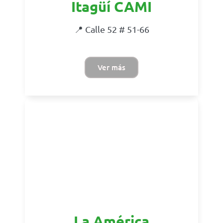
Itagüí CAMI
📍 Calle 52 # 51-66
Ver más
La América