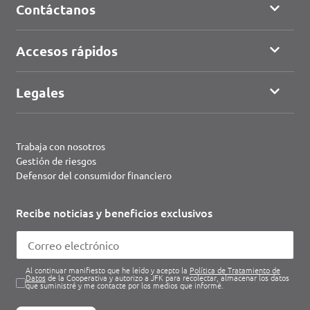
Contáctanos
Accesos rápidos
Legales
Trabaja con nosotros
Gestión de riesgos
Defensor del consumidor financiero
Recibe noticias y beneficios exclusivos
Al continuar manifiesto que he leído y acepto la
Política de Tratamiento de
Datos
de la Cooperativa y autorizo a JFK para recolectar, almacenar los datos
que suministré y me contacte por los medios que informé.