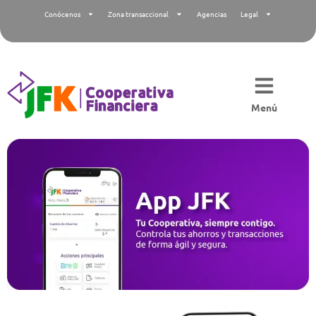
Conócenos
Zona transaccional
Agencias
Legal
Menú