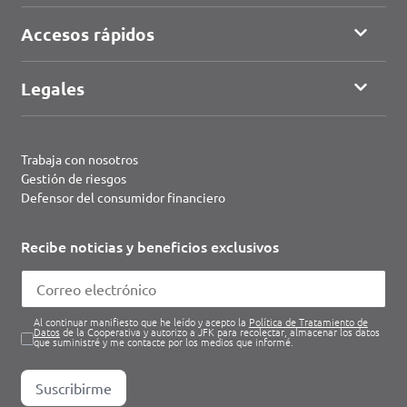
Accesos rápidos
Legales
Trabaja con nosotros
Gestión de riesgos
Defensor del consumidor financiero
Recibe noticias y beneficios exclusivos
Al continuar manifiesto que he leído y acepto la
Política de Tratamiento de
Datos
de la Cooperativa y autorizo a JFK para recolectar, almacenar los datos
que suministré y me contacte por los medios que informé.
Suscribirme