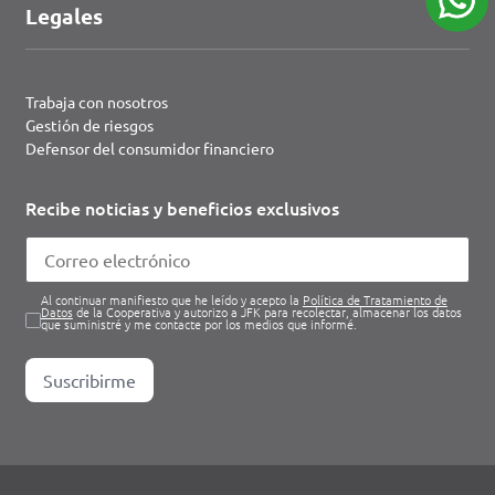
Legales
Trabaja con nosotros
Gestión de riesgos
Defensor del consumidor financiero
Recibe noticias y beneficios exclusivos
Al continuar manifiesto que he leído y acepto la
Política de Tratamiento de
Datos
de la Cooperativa y autorizo a JFK para recolectar, almacenar los datos
que suministré y me contacte por los medios que informé.
Suscribirme